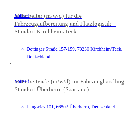
Mitarbeiter (m/w/d) für die
Vollzeit
Fahrzeugaufbereitung und Platzlogistik –
Standort Kirchheim/Teck
Dettinger Straße 157-159, 73230 Kirchheim/Teck,
Deutschland
Mitarbeitende (m/w/d) im Fahrzeughandling –
Vollzeit
Standort Überherrn (Saarland)
Langwies 101, 66802 Überherrn, Deutschland