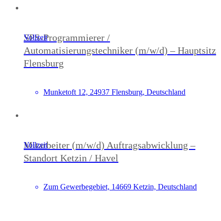
SPS-Programmierer /
Vollzeit
Automatisierungstechniker (m/w/d) – Hauptsitz
Flensburg
Munketoft 12, 24937 Flensburg, Deutschland
Mitarbeiter (m/w/d) Auftragsabwicklung –
Vollzeit
Standort Ketzin / Havel
Zum Gewerbegebiet, 14669 Ketzin, Deutschland