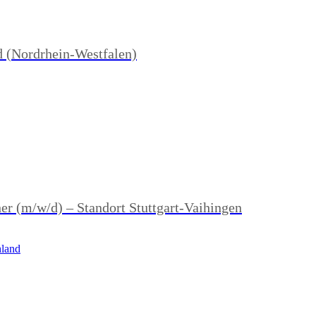
d (Nordrhein-Westfalen)
her (m/w/d) – Standort Stuttgart-Vaihingen
hland