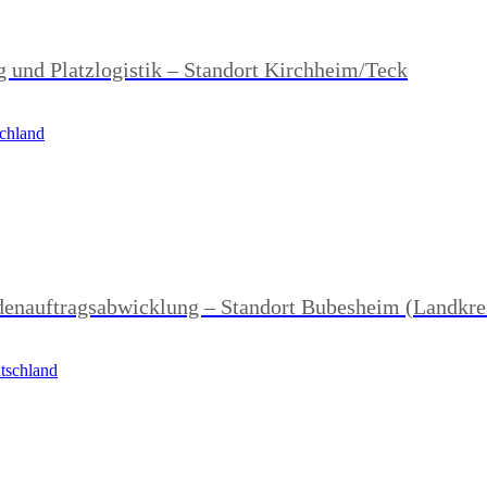
g und Platzlogistik – Standort Kirchheim/Teck
schland
denauftragsabwicklung – Standort Bubesheim (Landkre
tschland