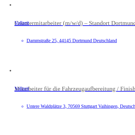
Countermitarbeiter (m/w/d) – Standort Dortmun
Vollzeit
Dammstraße 25, 44145 Dortmund Deutschland
Mitarbeiter für die Fahrzeugaufbereitung / Finis
Vollzeit
Untere Waldplätze 3, 70569 Stuttgart Vaihingen, Deutsc